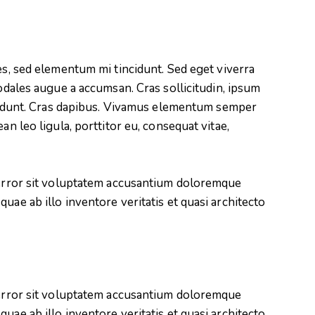
es, sed elementum mi tincidunt. Sed eget viverra
odales augue a accumsan. Cras sollicitudin, ipsum
ncidunt. Cras dapibus. Vivamus elementum semper
an leo ligula, porttitor eu, consequat vitae,
s error sit voluptatem accusantium doloremque
uae ab illo inventore veritatis et quasi architecto
s error sit voluptatem accusantium doloremque
uae ab illo inventore veritatis et quasi architecto