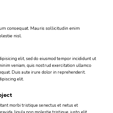
rum consequat. Mauris sollicitudin enim
estie nisl.
ipisicing elit, sed do eiusmod tempor incididunt ut
minim veniam, quis nostrud exercitation ullamco
quat. Duis aute irure dolor in reprehenderit.
piscing elit.
oject
tant morbi tristique senectus et netus et
vida, ligula non molestie tristique, justo elit