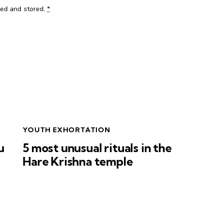
ted and stored
.
*
YOUTH EXHORTATION
u
5 most unusual rituals in the
Hare Krishna temple