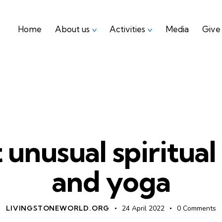
Home
About us
Activities
Media
Give
Home
About us
Activities
Media
YOUTH EXHORTATION
unusual spiritual
and yoga
LIVINGSTONEWORLD.ORG
24 April 2022
0
Comments